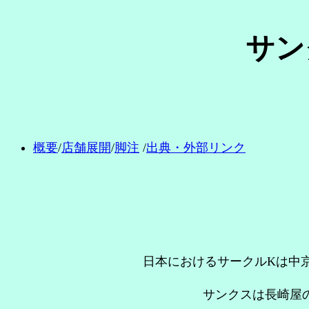
サン
概要
/
店舗展開
/
脚注
/
出典・外部リンク
日本におけるサークルKは中京
サンクスは長崎屋の