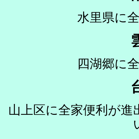
水里県に
四湖郷に
山上区に全家便利が進