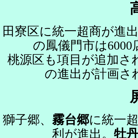
田寮区に統一超商が進
の鳳儀門市は600
桃源区も項目が追加さ
の進出が計画さ
獅子郷、
霧台郷
に統一
利が進出。
牡