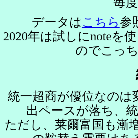
毎
データは
こちら
参
2020年は試しにnot
のでこっ
統一超商が優位なのは
出ペースが落ち、
ただし、莱爾富国も漸