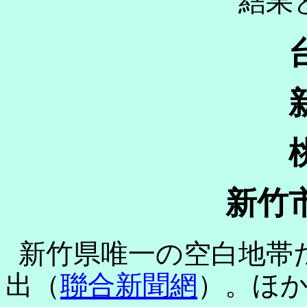
結果
新竹
新竹県唯一の空白地帯
出（
聯合新聞網
）。ほ