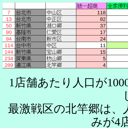
1店舗あたり人口が10
最激戦区の北竿郷は、人
みが4